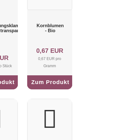
ungsklammer
Kornblumen
 transparent
- Bio
0,67 EUR
EUR
0,67 EUR pro
o Stück
Gramm
odukt
Zum Produkt