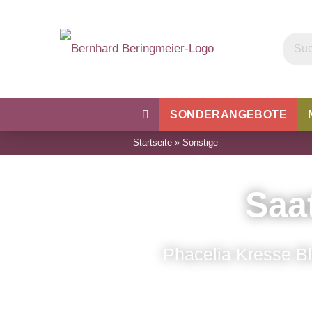
SONDERANGEBOTE
Startseite
»
Sonstige
Kohl
Bohnen & Erbsen
Wu
Saa
Phacelia Kresse B