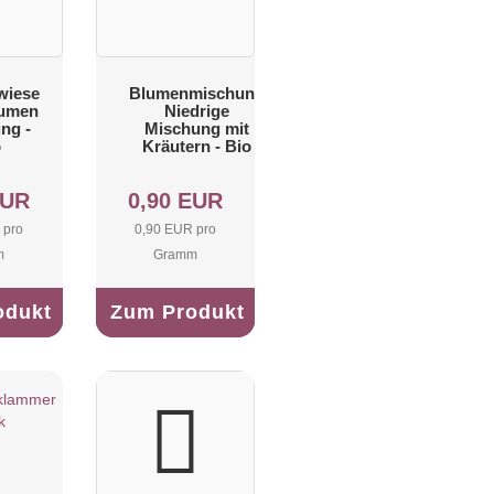
wiese
Blumenmischung
lumen
Niedrige
ng -
Mischung mit
o
Kräutern - Bio
EUR
0,90 EUR
 pro
0,90 EUR pro
m
Gramm
odukt
Zum Produkt