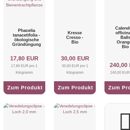
Calend
Phacelia
Kresse
officina
tanacetifolia -
Cresso -
Ball
ökologische
Bio
Orange
Gründüngung
Bio
17,80 EUR
30,00 EUR
240,00
17,80 EUR pro 1
30,00 EUR pro 1
Kilogramm
Kilogramm
240,00 EUR 
Zum Produkt
Zum Produkt
Zum Pr