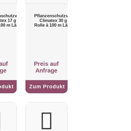
nschutzvlies
Pflanzenschutzvlies
tex 17 g -
Climatex 30 g -
 100 m Länge
Rolle à 100 m Länge
auf
Preis auf
age
Anfrage
odukt
Zum Produkt