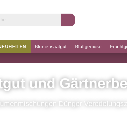
NEUHEITEN
Blumensaatgut
Blattgemüse
Frucht
rzel & Knollen
Microgreens
Porree & Zwiebeln
K
tgut und Gärtnerbe
lumenmischungen Dünger Veredelungsz