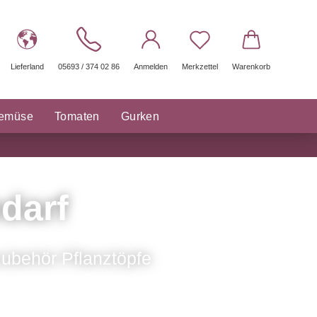
Lieferland
05693 / 374 02 86
Anmelden
Merkzettel
Warenkorb
gemüse
Tomaten
Gurken
räuter Saatgut
Sonstige
darf
ubehör Pflanztöpfe