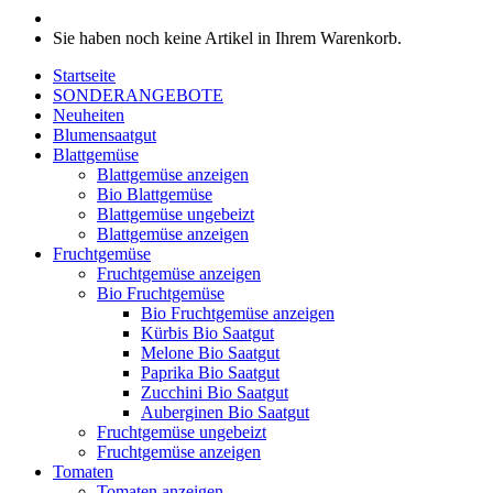
Sie haben noch keine Artikel in Ihrem Warenkorb.
Startseite
SONDERANGEBOTE
Neuheiten
Blumensaatgut
Blattgemüse
Blattgemüse anzeigen
Bio Blattgemüse
Blattgemüse ungebeizt
Blattgemüse anzeigen
Fruchtgemüse
Fruchtgemüse anzeigen
Bio Fruchtgemüse
Bio Fruchtgemüse anzeigen
Kürbis Bio Saatgut
Melone Bio Saatgut
Paprika Bio Saatgut
Zucchini Bio Saatgut
Auberginen Bio Saatgut
Fruchtgemüse ungebeizt
Fruchtgemüse anzeigen
Tomaten
Tomaten anzeigen