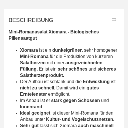
BESCHREIBUNG
Mini-Romanasalat Xiomara - Biologisches
Pillensaatgut
Xiomara
ist ein
dunkelgrüner
, sehr homogener
Mini-Romana
für die Produktion von kürzeren
Salatherzen
mit einer
ausgezeichneten
Füllung.
Er ist ein
sehr schönes
und
sicheres
Salatherzenprodukt.
Der Aufbau ist schlank und die
Entwicklung
ist
nicht zu schnell.
Damit wird ein
gutes
Erntefenster
ermöglicht.
Im Anbau ist er
stark gegen Schossen
und
Innenrand.
Ideal geeignet
ist dieser Mini-Romana für den
Anbau unter
Kultur- und Vogelschutznetzen.
Sehr gut
lässt sich Xiomara
auch maschinell