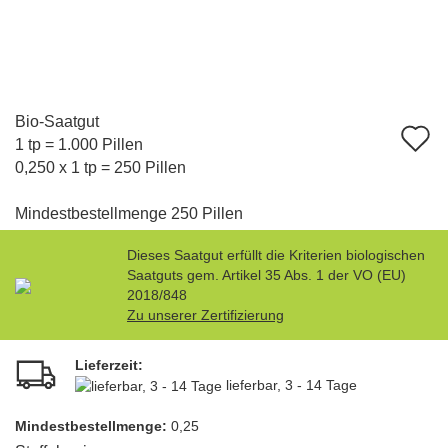
Bio-Saatgut
A
1 tp = 1.000 Pillen
d
0,250 x 1 tp = 250 Pillen
M
Mindestbestellmenge 250 Pillen
Dieses Saatgut erfüllt die Kriterien biologischen
Saatguts gem. Artikel 35 Abs. 1 der VO (EU)
2018/848
Zu unserer Zertifizierung
Lieferzeit:
lieferbar, 3 - 14 Tage
Mindest­bestellmenge:
0,25