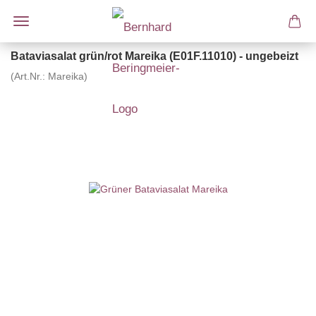
Bataviasalat grün/rot Mareika (E01F.11010) - ungebeizt
(Art.Nr.:
Mareika
)