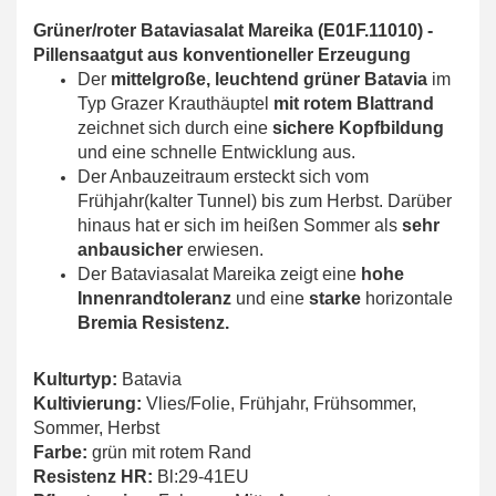
Grüner/roter Bataviasalat Mareika (E01F.11010) -
Pillens
aatgut aus konventioneller Erzeugung
Der
mittelgroße, leuchtend grüner Batavia
im
Typ Grazer Krauthäuptel
mit rotem Blattrand
zeichnet sich durch eine
sichere Kopfbildung
und eine schnelle Entwicklung aus.
Der Anbauzeitraum ersteckt sich vom
Frühjahr(kalter Tunnel) bis zum Herbst. Darüber
hinaus hat er sich im heißen Sommer als
sehr
anbausicher
erwiesen.
Der Bataviasalat Mareika zeigt eine
hohe
Innenrandtoleranz
und eine
starke
horizontale
Bremia Resistenz.
Kulturtyp:
Batavia
Kultivierung:
Vlies/Folie, Frühjahr, Frühsommer,
Sommer, Herbst
Farbe:
grün mit rotem Rand
Resistenz HR:
Bl:29-41EU