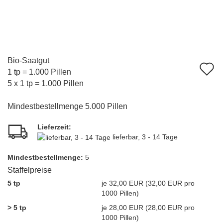
Bio-Saatgut
A
1 tp = 1.000 Pillen
d
5 x 1 tp = 1.000 Pillen
M
Mindestbestellmenge 5.000 Pillen
Lieferzeit:
lieferbar, 3 - 14 Tage
Mindest­bestellmenge:
5
Staffelpreise
5 tp
je 32,00 EUR (32,00 EUR pro
1000 Pillen)
> 5 tp
je 28,00 EUR (28,00 EUR pro
1000 Pillen)