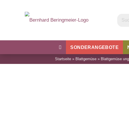
SONDERANGEBOTE
Startseite
»
Blattgemüse
»
Blattgemüse ung
Kohl
Bohnen & Erbsen
Wu