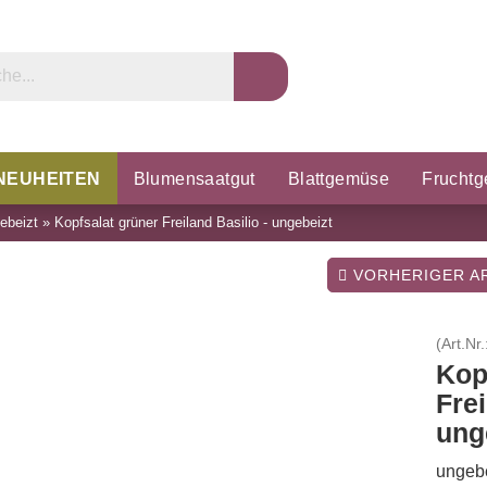
NEUHEITEN
Blumensaatgut
Blattgemüse
Frucht
ebeizt
»
Kopfsalat grüner Freiland Basilio - ungebeizt
rzel & Knollen
Microgreens
Porree & Zwiebeln
K
VORHERIGER AR
(Art.Nr.
Kop
Frei
ung
ungebe