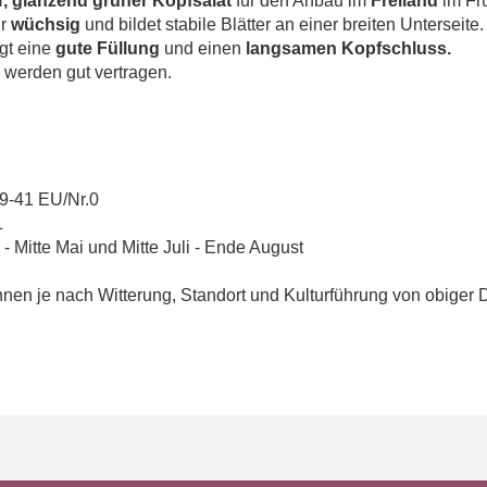
r, glänzend grüner Kopfsalat
für den Anbau im
Freiland
im Fr
hr
wüchsig
und bildet stabile Blätter an einer breiten Unterseite.
igt eine
gute Füllung
und einen
langsamen Kopfschluss.
 werden gut vertragen.
9-41 EU/Nr.0
1
- Mitte Mai und Mitte Juli - Ende August
en je nach Witterung, Standort und Kulturführung von obiger 