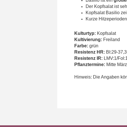
Basilio ist ein
große
Der Kopfsalat ist se
Kopfsalat Basilio ze
Kurze Hitzeperioden
Kulturtyp:
Kopfsalat
Kultivierung:
Freiland
Farbe:
grün
Resistenz HR:
BI:29-37,3
Resistenz IR:
LMV:1/Fol:
Pflanztermine:
Mitte März 
Hinweis: Die Angaben könn