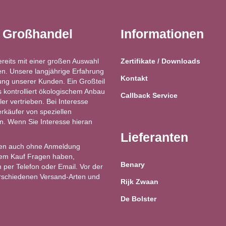
t Großhandel
Informationen
ereits mit einer großen Auswahl
Zertifikate / Downloads
n. Unsere langjährige Erfahrung
Kontakt
ung unserer Kunden. Ein Großteil
kontrolliert ökologischem Anbau
Callback Service
ler vertrieben. Bei Interesse
käufer von speziellen
ren. Wenn Sie Interesse hieran
Lieferanten
en auch ohne Anmeldung
 dem Kauf Fragen haben,
Benary
 per Telefon oder Email. Vor der
erschiedenen Versand-Arten und
Rijk Zwaan
De Bolster