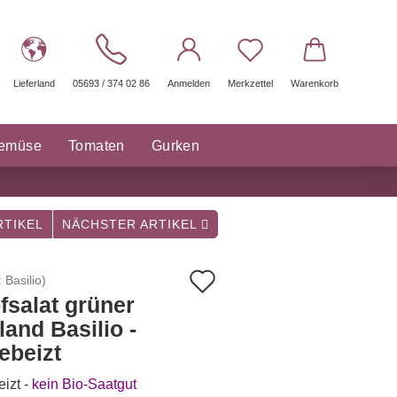
Lieferland
05693 / 374 02 86
Anmelden
Merkzettel
Warenkorb
gemüse
Tomaten
Gurken
räuter Saatgut
Sonstige
TIKEL
NÄCHSTER ARTIKEL
Auf
:
Basilio
)
fsalat grüner
den
land Basilio -
Merkzettel
ebeizt
izt -
kein Bio-Saatgut