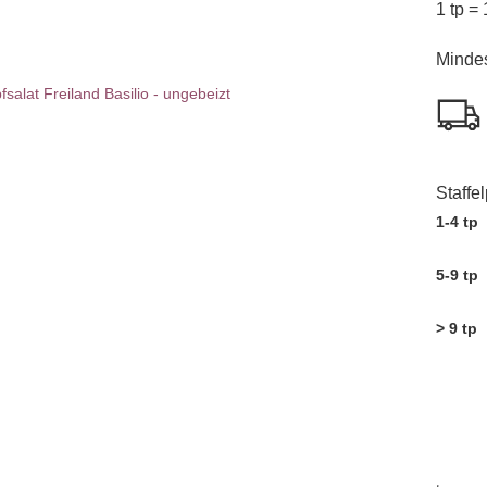
1 tp = 
Mindes
Staffe
1-4 tp
5-9 tp
> 9 tp