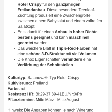
Roter Crispy
für den
ganzjährigen
Freilandanbau.
Diese besondere Teenleaf-
Züchtung produziert eine Zwischengröße
zwischen einem Babysalat und einem vollreifen
Salatkopf.
Er ist damit für einen
Anbau in hoher Dichte
bestens geeignet
und kann
maschinell
geerntet
werden.
Das weichere Blatt in
Triple-Red-Farben
hat
eine
schöne 3-D-Struktur
mit
viel Volumen.
Die Knox Eigenschaften
verhindern
eine
Verfärbung der Schnittstellen.
Kulturtyp:
Salanova®, Typ Roter Crispy
Kultivierung:
Freiland
Farbe:
rot
Resistenz HR:
Bl:29-37,39-41EU/Nr:0/Pb
Pflanztermine:
Mitte März - Mitte August
Hinweis: Die Angaben können je nach Witterung,