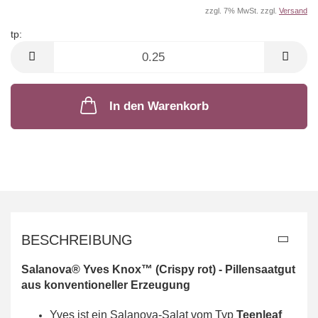
zzgl. 7% MwSt. zzgl.
Versand
tp:
tp
In den Warenkorb
BESCHREIBUNG
Salanova® Yves
Knox™
(Crispy rot) - Pillensaatgut
aus konventioneller Erzeugung
Yves ist ein Salanova-Salat vom Typ
Teenleaf