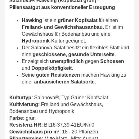
Salanova® Hawking (Kopfsalat grün) -
Pillensaatgut aus konventioneller Erzeugung
Hawking
ist ein
grüner Kopfsalat
für einen
Freiland- und Gewächshausanbau.
Er ist im
Gewächshaus für Bodenanbau und eine
Hydroponik
-Kultur geeignet.
Der Salanova-Salat besitzt ein flexibles Blatt und
eine
geschlossene, gesunde Unterseite.
Er zeigt sich
unempfindlich
gegen
Schossen
und
Doppelköpfigkeit.
Seine
guten Resistenzen
machen Hawking zu
einer
anbausicheren Salatsorte.
Kulturtyp:
Salanova®, Typ
Grüner Kopfsalat
Kultivierung:
Freiland und Gewächshaus,
Bodenanbau und Hydroponik
Farbe:
grün
Resistenz HR:
Bl:16-37,39-41EU/Nr:0
Gewächshaus pro m²:
18 - 20 Pflanzen
Pflanztermine:
Mitte März - Mitte August