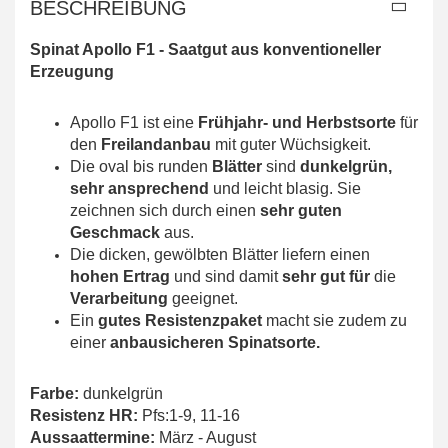
BESCHREIBUNG
Spinat Apollo F1 - Saatgut aus konventioneller
Erzeugung
Apollo F1 ist eine
Frühjahr- und Herbstsorte
für
den
Freilandanbau
mit guter Wüchsigkeit.
Die oval bis runden
Blätter
sind
dunkelgrün,
sehr ansprechend
und leicht blasig. Sie
zeichnen sich durch einen
sehr guten
Geschmack
aus.
Die dicken, gewölbten Blätter liefern einen
hohen Ertrag
und sind damit
sehr gut für
die
Verarbeitung
geeignet.
Ein
gutes Resistenzpaket
macht sie zudem zu
einer
anbausicheren Spinatsorte.
Farbe:
dunkelgrün
Resistenz HR:
Pfs:1-9, 11-16
Aussaattermine:
März - August