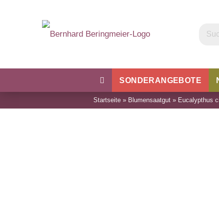
SONDERANGEBOTE
Startseite
»
Blumensaatgut
»
Eucalypthus ci
Kohl
Bohnen & Erbsen
Wu