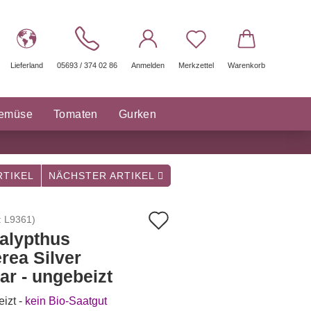
Lieferland
05693 / 374 02 86
Anmelden
Merkzettel
Warenkorb
gemüse
Tomaten
Gurken
räuter Saatgut
Sonstige
TIKEL
NÄCHSTER ARTIKEL
Auf
:
L9361
)
alypthus
den
rea Silver
Merkzettel
ar - ungebeizt
izt -
kein Bio-Saatgut