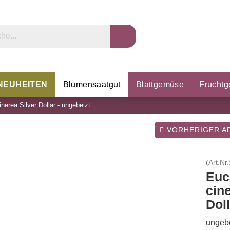
NEUHEITEN
Blumensaatgut
Blattgemüse
Frucht
nerea Silver Dollar - ungebeizt
rzel & Knollen
Microgreens
Porree & Zwiebeln
K
VORHERIGER AR
(Art.Nr.
Euc
cine
Doll
ungebe