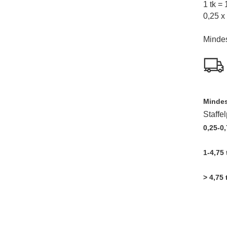
1 tk =
0,25 x
Minde
Mindes
Staffe
0,25-0,
1-4,75 
> 4,75 