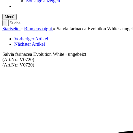
Sonstige anzeigen
Menü
Startseite
»
Blumensaatgut
»
Salvia farinacea Evolution White - ungeb
Vorheriger Artikel
Nächster Artikel
Salvia farinacea Evolution White - ungebeizt
(Art.Nr.:
V0720
)
(Art.Nr.:
V0720
)