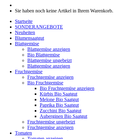
Sie haben noch keine Artikel in Ihrem Warenkorb.
Startseite
SONDERANGEBOTE
Neuheiten
Blumensaatgut
Blattgemüse
Blattgemüse anzeigen
Bio Blattgemüse
Blattgemüse ungebeizt
Blattgemüse anzeigen
Fruchtgemüse
Fruchtgemüse anzeigen
Bio Fruchtgemüse
Bio Fruchtgemüse anzeigen
Kürbis Bio Saatgut
Melone Bio Saatgut
Paprika Bio Saatgut
Zucchini Bio Saatgut
Auberginen Bio Saatgut
Fruchtgemüse ungebeizt
Fruchtgemüse anzeigen
Tomaten
Tomaten anzeigen