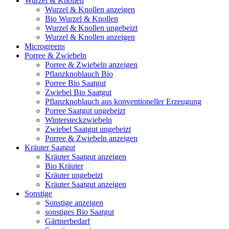
Wurzel & Knollen
Wurzel & Knollen anzeigen
Bio Wurzel & Knollen
Wurzel & Knollen ungebeizt
Wurzel & Knollen anzeigen
Microgreens
Porree & Zwiebeln
Porree & Zwiebeln anzeigen
Pflanzknoblauch Bio
Porree Bio Saatgut
Zwiebel Bio Saatgut
Pflanzknoblauch aus konventioneller Erzeugung
Porree Saatgut ungebeizt
Wintersteckzwiebeln
Zwiebel Saatgut ungebeizt
Porree & Zwiebeln anzeigen
Kräuter Saatgut
Kräuter Saatgut anzeigen
Bio Kräuter
Kräuter ungebeizt
Kräuter Saatgut anzeigen
Sonstige
Sonstige anzeigen
sonstiges Bio Saatgut
Gärtnerbedarf