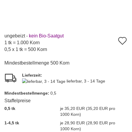
ungebeizt -
kein Bio-Saatgut
A
1 tk = 1.000 Korn
d
0,5 x 1 tk = 500 Korn
M
Mindestbestellmenge 500 Korn
Lieferzeit:
lieferbar, 3 - 14 Tage
Mindest­bestellmenge:
0,5
Staffelpreise
0,5 tk
je 35,20 EUR (35,20 EUR pro
1000 Korn)
1-4,5 tk
je 28,90 EUR (28,90 EUR pro
1000 Korn)