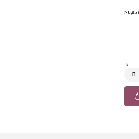
> 0,95 
tk:
tk