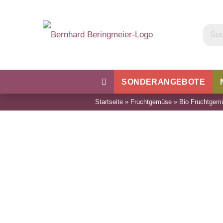
SONDERANGEBOTE
Startseite
»
Fruchtgemüse
»
Bio Fruchtgem
Kohl
Bohnen & Erbsen
Wu