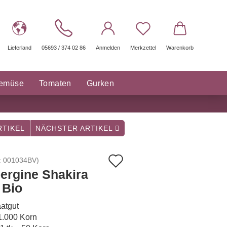
Lieferland
05693 / 374 02 86
Anmelden
Merkzettel
Warenkorb
gemüse
Tomaten
Gurken
räuter Saatgut
Sonstige
TIKEL
NÄCHSTER ARTIKEL
Auf
:
001034BV
)
ergine Shakira
den
 Bio
Merkzettel
atgut
 1.000 Korn