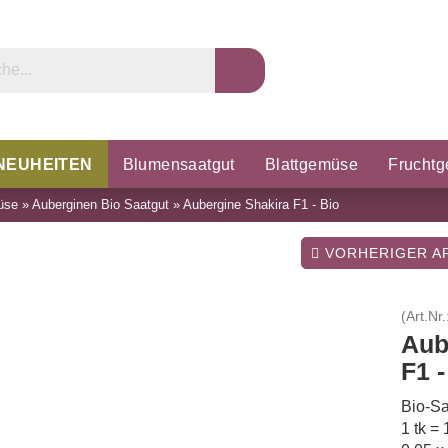
NEUHEITEN
Blumensaatgut
Blattgemüse
Frucht
üse
»
Auberginen Bio Saatgut
»
Aubergine Shakira F1 - Bio
rzel & Knollen
Microgreens
Porree & Zwiebeln
K
VORHERIGER AR
(Art.Nr.
Aub
F1 -
Bio-Sa
1 tk =