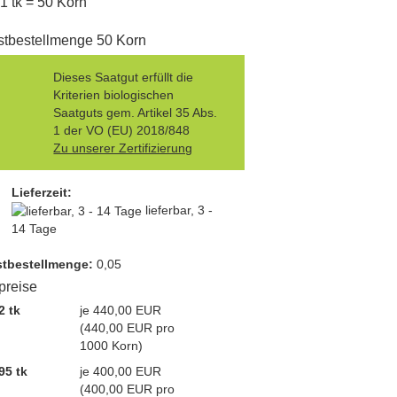
 1 tk = 50 Korn
tbestellmenge 50 Korn
Dieses Saatgut erfüllt die
Kriterien biologischen
Saatguts gem. Artikel 35 Abs.
1 der VO (EU) 2018/848
Zu unserer Zertifizierung
Lieferzeit:
lieferbar, 3 -
14 Tage
t­bestellmenge:
0,05
lpreise
2 tk
je 440,00 EUR
(440,00 EUR pro
1000 Korn)
95 tk
je 400,00 EUR
(400,00 EUR pro