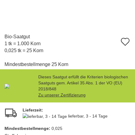
Bio-Saatgut
A
1 tk = 1.000 Korn
d
0,025 tk = 25 Korn
M
Mindestbestellmenge 25 Korn
Dieses Saatgut erfüllt die Kriterien biologischen
Saatguts gem. Artikel 35 Abs. 1 der VO (EU)
2018/848
Zu unserer Zertifizierung
Lieferzeit:
lieferbar, 3 - 14 Tage
Mindest­bestellmenge:
0,025