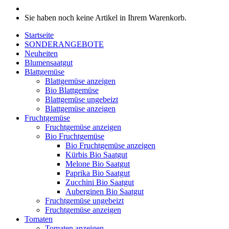
Sie haben noch keine Artikel in Ihrem Warenkorb.
Startseite
SONDERANGEBOTE
Neuheiten
Blumensaatgut
Blattgemüse
Blattgemüse anzeigen
Bio Blattgemüse
Blattgemüse ungebeizt
Blattgemüse anzeigen
Fruchtgemüse
Fruchtgemüse anzeigen
Bio Fruchtgemüse
Bio Fruchtgemüse anzeigen
Kürbis Bio Saatgut
Melone Bio Saatgut
Paprika Bio Saatgut
Zucchini Bio Saatgut
Auberginen Bio Saatgut
Fruchtgemüse ungebeizt
Fruchtgemüse anzeigen
Tomaten
Tomaten anzeigen