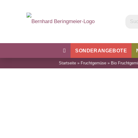
SONDERANGEBOTE
Startseite
»
Fruchtgemüse
»
Bio Fruchtgem
Kohl
Bohnen & Erbsen
Wu