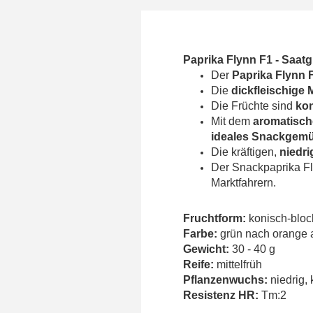
Paprika Flynn F1 -
Saatg
Der
Paprika Flynn 
Die
dickfleischige 
Die Früchte sind
ko
Mit dem
aromatisch
ideales Snackgemü
Die
kräftigen,
niedr
Der Snackpaprika F
Marktfahrern.
Fruchtform:
konisch-bloc
Farbe:
grün nach orange 
Gewicht:
30 - 40 g
Reife:
mittelfrüh
Pflanzenwuchs:
niedrig,
Resistenz HR:
Tm:2