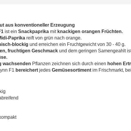
ut aus konventioneller Erzeugung
F1
ist ein
Snackpaprika
mit
knackigen orangen Früchten.
Midi-Paprika
reift von grün nach orange.
nisch-blockig
und erreichen ein Fruchtgewicht von 30 - 40 g.
en, fruchtigen Geschmack
und dem geringen Samengeahlt ist 
se.
ig wachsenden
Pflanzen zeichnen sich durch einen
hohen Ert
lynn F1
bereichert
jedes
Gemüsesortiment
im Frischmarkt, be
kig
abreifend
 kompakt