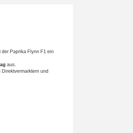
der Paprika Flynn F1 ein
rag
aus.
i Direktvermarktern und