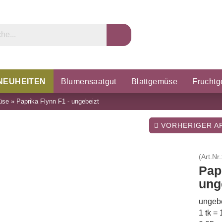
NEUHEITEN
Blumensaatgut
Blattgemüse
Frucht
üse
»
Paprika Flynn F1 - ungebeizt
rzel & Knollen
Microgreens
Porree & Zwiebeln
K
VORHERIGER AR
(Art.Nr.
Pap
ung
ungebe
1 tk =