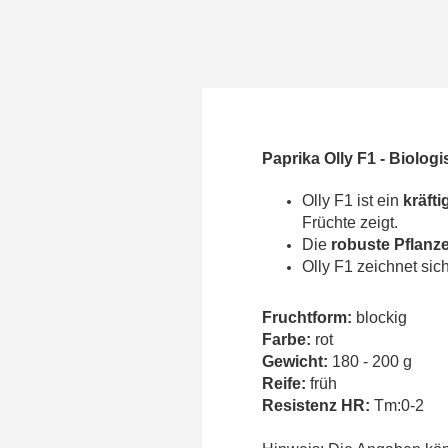
Paprika Olly F1 -
Biologi
Olly F1 ist ein
kräfti
Früchte zeigt.
Die
robuste Pflanz
Olly F1 zeichnet sic
Fruchtform:
blockig
Farbe:
rot
Gewicht:
180 - 200 g
Reife:
früh
Resistenz HR:
Tm:0-2