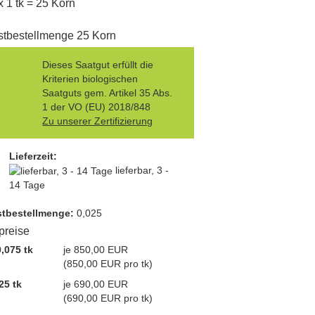
x 1 tk = 25 Korn
tbestellmenge 25 Korn
Dieses Saatgut erfüllt die
Kriterien biologischen
Saatguts gem. Artikel 35 Abs.
1 der VO (EU) 2018/848
Zu unserer Zertifizierung
Lieferzeit:
lieferbar, 3 -
14 Tage
t­bestellmenge:
0,025
lpreise
,075 tk
je 850,00 EUR
(850,00 EUR pro tk)
25 tk
je 690,00 EUR
(690,00 EUR pro tk)