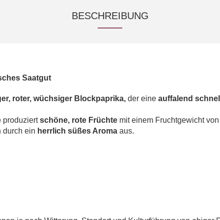
BESCHREIBUNG
sches Saatgut
ger, roter, wüchsiger Blockpaprika,
der eine
auffalend schne
e
produziert
schöne, rote Früchte
mit einem Fruchtgewicht von 
h durch ein
herrlich süßes Aroma
aus.