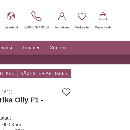
Lieferland
05693 / 374 02 86
Anmelden
Merkzettel
Warenkorb
gemüse
Tomaten
Gurken
räuter Saatgut
Sonstige
TIKEL
NÄCHSTER ARTIKEL
Auf
:
1621
)
ika Olly F1 -
den
Merkzettel
atgut
 1.000 Korn