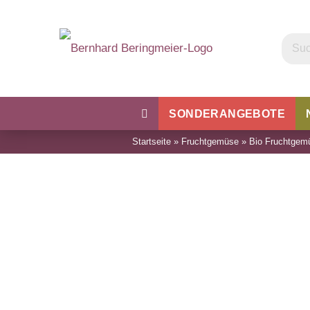
SONDERANGEBOTE
Startseite
»
Fruchtgemüse
»
Bio Fruchtgem
Kohl
Bohnen & Erbsen
Wu