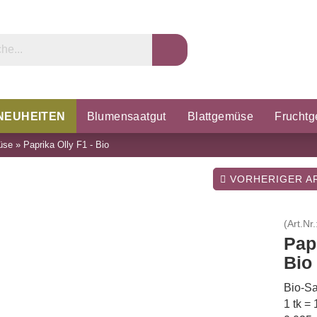
NEUHEITEN
Blumensaatgut
Blattgemüse
Frucht
üse
»
Paprika Olly F1 - Bio
rzel & Knollen
Microgreens
Porree & Zwiebeln
K
VORHERIGER AR
(Art.Nr.
Papr
Bio
Bio-Sa
1 tk =