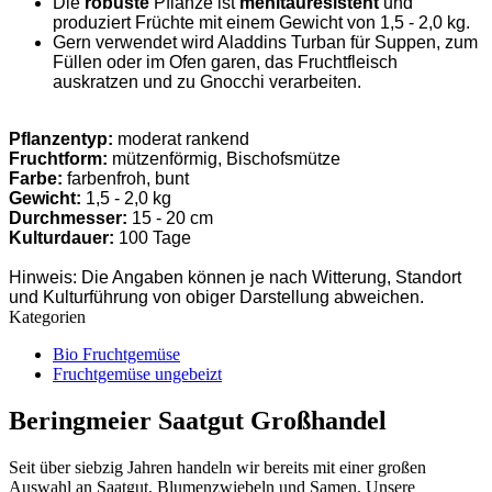
Die
robuste
Pflanze ist
mehltauresistent
und
produziert Früchte mit einem Gewicht von 1,5 - 2,0 kg.
Gern verwendet wird Aladdins Turban für Suppen, zum
Füllen oder im Ofen garen, das Fruchtfleisch
auskratzen und zu Gnocchi verarbeiten.
Pflanzentyp:
moderat rankend
Fruchtform:
mützenförmig, Bischofsmütze
Farbe:
farbenfroh, bunt
Gewicht:
1,5 - 2,0 kg
Durchmesser:
15 - 20 cm
Kulturdauer:
100 Tage
Hinweis: Die Angaben können je nach Witterung, Standort
und Kulturführung von obiger Darstellung abweichen.
Kategorien
Bio Fruchtgemüse
Fruchtgemüse ungebeizt
Beringmeier Saatgut Großhandel
Seit über siebzig Jahren handeln wir bereits mit einer großen
Auswahl an Saatgut, Blumenzwiebeln und Samen. Unsere