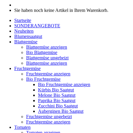
Sie haben noch keine Artikel in Ihrem Warenkorb.
Startseite
SONDERANGEBOTE
Neuheiten
Blumensaatgut
Blattgemüse
Blattgemüse anzeigen
Bio Blattgemüse
Blattgemüse ungebeizt
Blattgemüse anzeigen
Fruchtgemüse
Fruchtgemüse anzeigen
Bio Fruchtgemüse
Bio Fruchtgemüse anzeigen
Kürbis Bio Saatgut
Melone Bio Saatgut
Paprika Bio Saatgut
Zucchini Bio Saatgut
Auberginen Bio Saatgut
Fruchtgemüse ungebeizt
Fruchtgemüse anzeigen
Tomaten
Tomaten anzeigen