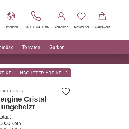
Lieferland
05693 / 374 02 86
Anmelden
Merkzettel
Warenkorb
gemüse
Tomaten
Gurken
räuter Saatgut
Sonstige
TIKEL
NÄCHSTER ARTIKEL
Auf
:
001014NG
)
ergine Cristal
den
- ungebeizt
Merkzettel
atgut
 1.000 Korn