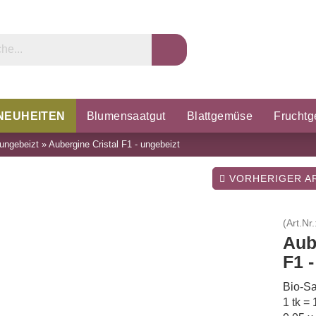
NEUHEITEN
Blumensaatgut
Blattgemüse
Frucht
ungebeizt
»
Aubergine Cristal F1 - ungebeizt
rzel & Knollen
Microgreens
Porree & Zwiebeln
K
VORHERIGER AR
(Art.Nr.
Aub
F1 
Bio-Sa
1 tk =