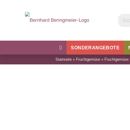
SONDERANGEBOTE
Startseite
»
Fruchtgemüse
»
Fruchtgemüse 
Kohl
Bohnen & Erbsen
Wu