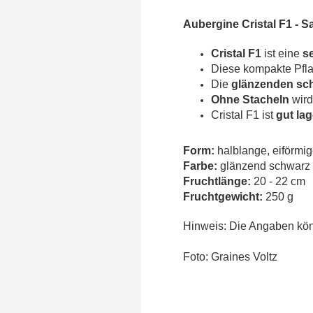
Aubergine Cristal F1 -
Sa
Cristal F1
ist eine
s
Diese kompakte Pfla
Die
glänzenden sc
Ohne Stacheln
wird 
Cristal F1 ist
gut lag
Form:
halblange, eiförmi
Farbe:
glänzend schwarz
Fruchtlänge:
20 - 22 cm
Fruchtgewicht:
250 g
Hinweis: Die Angaben könn
Foto: Graines Voltz