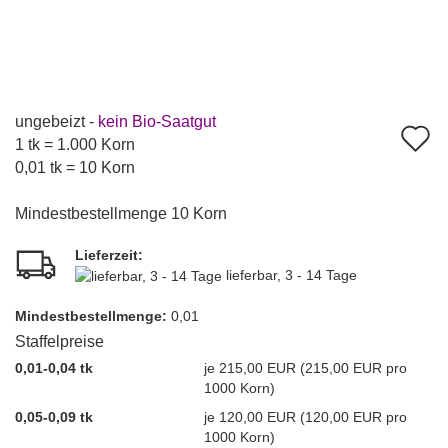
ungebeizt -
kein Bio-Saatgut
A
1 tk = 1.000 Korn
d
0,01 tk = 10 Korn
M
Mindestbestellmenge 10 Korn
Lieferzeit:
lieferbar, 3 - 14 Tage
Mindest­bestellmenge:
0,01
Staffelpreise
0,01-0,04 tk
je 215,00 EUR (215,00 EUR pro
1000 Korn)
0,05-0,09 tk
je 120,00 EUR (120,00 EUR pro
1000 Korn)