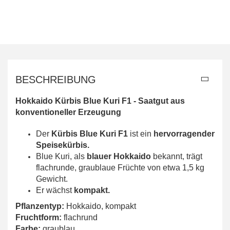
BESCHREIBUNG
Hokkaido Kürbis Blue Kuri F1 -
Saatgut aus
konventioneller Erzeugung
Der
Kürbis Blue Kuri F1
ist ein
hervorragender
Speisekürbis.
Blue Kuri, als
blauer Hokkaido
bekannt, trägt
flachrunde, graublaue Früchte von etwa 1,5 kg
Gewicht.
Er wächst
kompakt.
Pflanzentyp:
Hokkaido, kompakt
Fruchtform:
flachrund
Farbe:
graublau