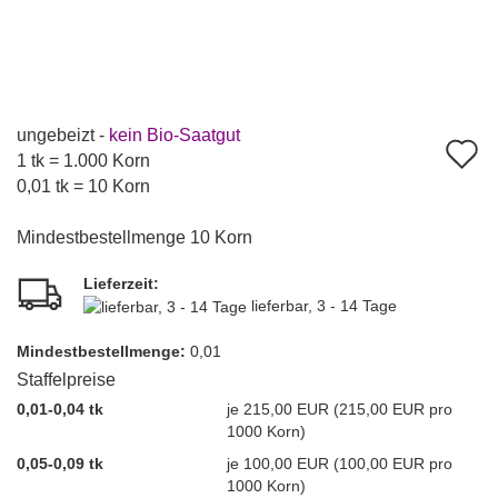
ungebeizt -
kein Bio-Saatgut
A
1 tk = 1.000 Korn
d
0,01 tk = 10 Korn
M
Mindestbestellmenge 10 Korn
Lieferzeit:
lieferbar, 3 - 14 Tage
Mindest­bestellmenge:
0,01
Staffelpreise
0,01-0,04 tk
je 215,00 EUR (215,00 EUR pro
1000 Korn)
0,05-0,09 tk
je 100,00 EUR (100,00 EUR pro
1000 Korn)