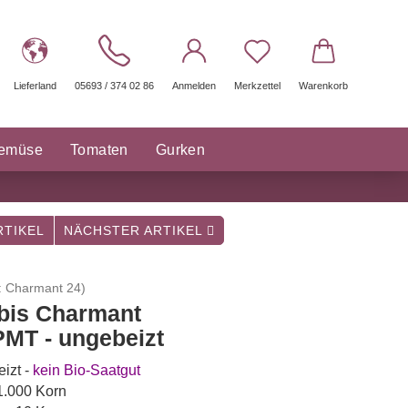
Lieferland
05693 / 374 02 86
Anmelden
Merkzettel
Warenkorb
gemüse
Tomaten
Gurken
räuter Saatgut
Sonstige
TIKEL
NÄCHSTER ARTIKEL
:
Charmant 24
)
bis Charmant
PMT - ungebeizt
izt -
kein Bio-Saatgut
 1.000 Korn