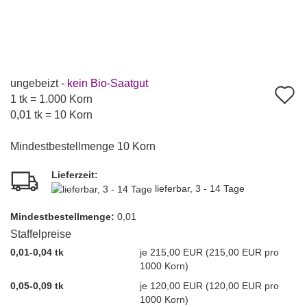
ungebeizt -
kein Bio-Saatgut
A
1 tk = 1.000 Korn
d
0,01 tk = 10 Korn
M
Mindestbestellmenge 10 Korn
Lieferzeit:
lieferbar, 3 - 14 Tage
Mindest­bestellmenge:
0,01
Staffelpreise
0,01-0,04 tk
je 215,00 EUR (215,00 EUR pro
1000 Korn)
0,05-0,09 tk
je 120,00 EUR (120,00 EUR pro
1000 Korn)