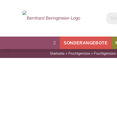
SONDERANGEBOTE
Startseite
»
Fruchtgemüse
»
Fruchtgemüse 
Kohl
Bohnen & Erbsen
Wu