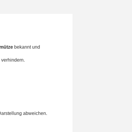
g
smütze
bekannt und
 verhindern.
Darstellung abweichen.