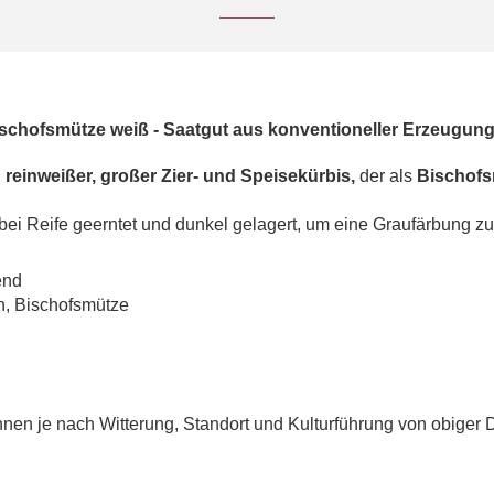
ischofsmütze weiß - Saatgut aus konventioneller Erzeugun
n
reinweißer, großer Zier- und Speisekürbis,
der als
Bischof
ei Reife geerntet und dunkel gelagert, um eine Graufärbung zu
end
h, Bischofsmütze
en je nach Witterung, Standort und Kulturführung von obiger 