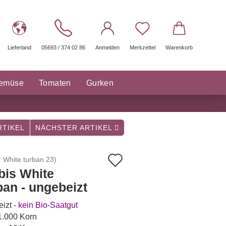
Lieferland
05693 / 374 02 86
Anmelden
Merkzettel
Warenkorb
gemüse
Tomaten
Gurken
räuter Saatgut
Sonstige
TIKEL
NÄCHSTER ARTIKEL
Auf
:
White turban 23
)
bis White
den
ban - ungebeizt
Merkzettel
izt -
kein Bio-Saatgut
 1.000 Korn