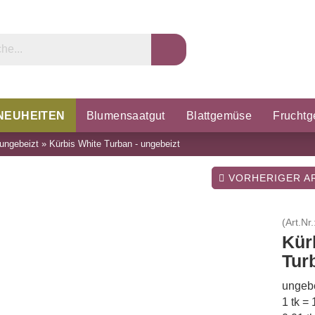
NEUHEITEN
Blumensaatgut
Blattgemüse
Frucht
ungebeizt
»
Kürbis White Turban - ungebeizt
rzel & Knollen
Microgreens
Porree & Zwiebeln
K
VORHERIGER AR
(Art.Nr.
Kür
Tur
ungebe
1 tk =