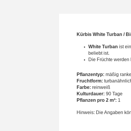
Kürbis White Turban / B
White Turban
ist ei
beliebt ist.
Die Früchte werden b
Pflanzentyp:
mäßig rank
Fruchtform:
turbanähnlic
Farbe:
reinweiß
Kulturdauer:
90 Tage
Pflanzen pro 2 m²:
1
Hinweis: Die Angaben könn