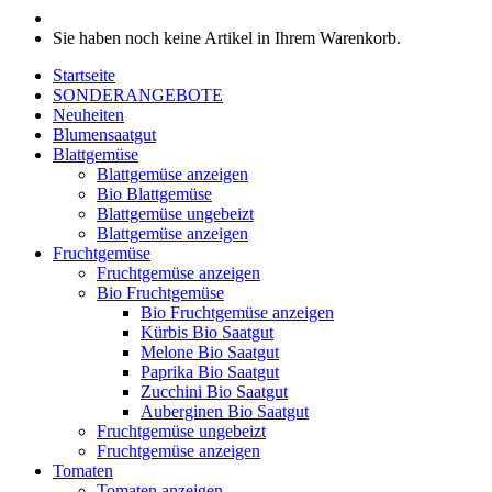
Sie haben noch keine Artikel in Ihrem Warenkorb.
Startseite
SONDERANGEBOTE
Neuheiten
Blumensaatgut
Blattgemüse
Blattgemüse anzeigen
Bio Blattgemüse
Blattgemüse ungebeizt
Blattgemüse anzeigen
Fruchtgemüse
Fruchtgemüse anzeigen
Bio Fruchtgemüse
Bio Fruchtgemüse anzeigen
Kürbis Bio Saatgut
Melone Bio Saatgut
Paprika Bio Saatgut
Zucchini Bio Saatgut
Auberginen Bio Saatgut
Fruchtgemüse ungebeizt
Fruchtgemüse anzeigen
Tomaten
Tomaten anzeigen