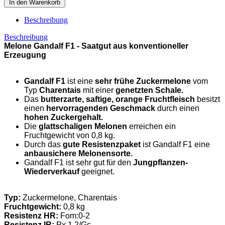
In den Warenkorb
Beschreibung
Beschreibung
Melone Gandalf F1 -
Saatgut aus konventioneller
Erzeugung
Gandalf F1
ist eine
sehr frühe Zuckermelone
vom
Typ
Charentais
mit einer
genetzten Schale.
Das
butterzarte, saftige, orange Fruchtfleisch
besitzt
einen
hervorragenden Geschmack
durch einen
hohen Zuckergehalt.
Die
glattschaligen Melonen
erreichen ein
Fruchtgewicht von 0,8 kg.
Durch das
gute Resistenzpaket
ist Gandalf F1 eine
anbausichere Melonensorte.
Gandalf F1 ist sehr gut für den
Jungpflanzen-
Wiederverkauf
geeignet.
Typ:
Zuckermelone, Charentais
Fruchtgewicht:
0,8 kg
Resistenz HR:
Fom:0-2
Resistenz IR:
Px 1,2/Gc