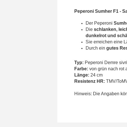
Peperoni Sumher F1 -
Sa
Der Peperoni
Sumhe
Die
schlanken, leic
dunkelrot und schä
Sie erreichen eine 
Durch ein
gutes Re
Typ:
Peperoni Demre sivri
Farbe:
von grün nach rot 
Länge:
24 cm
Resistenz HR:
TMV/ToMV
Hinweis: Die Angaben könn