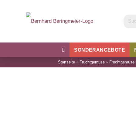
SONDERANGEBOTE
Startseite
»
Fruchtgemüse
»
Fruchtgemüse 
Kohl
Bohnen & Erbsen
Wu