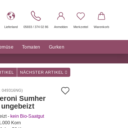
Lieferland
05693 / 374 02 86
Anmelden
Merkzettel
Warenkorb
gemüse
Tomaten
Gurken
räuter Saatgut
Sonstige
TIKEL
NÄCHSTER ARTIKEL
Auf
:
049316NG
)
eroni Sumher
den
- ungebeizt
Merkzettel
izt -
kein Bio-Saatgut
 1.000 Korn