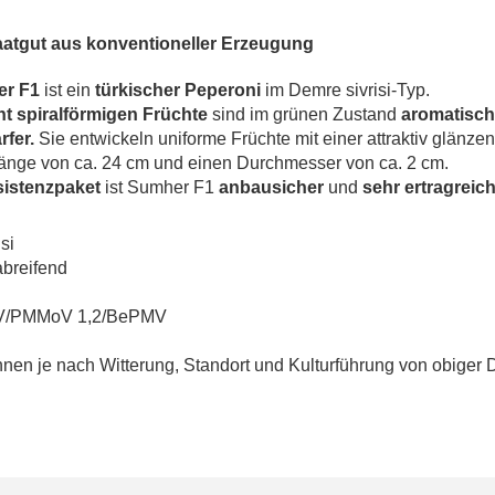
atgut aus konventioneller Erzeugung
r F1
ist ein
türkischer Peperoni
im Demre sivrisi-Typ.
ht spiralförmigen Früchte
sind im grünen Zustand
aromatisch
rfer.
Sie entwickeln uniforme Früchte mit einer attraktiv glänze
Länge von ca. 24 cm und einen Durchmesser von ca. 2 cm.
sistenzpaket
ist Sumher F1
anbausicher
und
sehr ertragreich
si
abreifend
/PMMoV 1,2/BePMV
en je nach Witterung, Standort und Kulturführung von obiger 