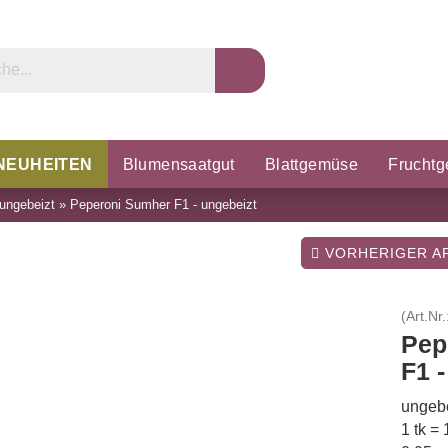
NEUHEITEN
Blumensaatgut
Blattgemüse
Frucht
ungebeizt
»
Peperoni Sumher F1 - ungebeizt
rzel & Knollen
Microgreens
Porree & Zwiebeln
K
VORHERIGER AR
(Art.Nr.
Pep
F1 
ungebe
1 tk =