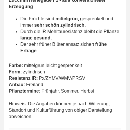
Zucchini Renegade F1 -
aus konventioneller
Erzeugung
Die Früchte sind
mittelgrün,
gesprenkelt und
immer
sehr schön zylindrisch.
Durch die IR Mehltauresistenz bleibt die Pflanze
lange gesund.
Der sehr früher Blütenansatz sichert
frühe
Erträge
.
Farbe:
mittelgrün leicht gesprenkelt
Form:
zylindrisch
Resistenz IR:
Px/ZYMV/WMV/PRSV
Anbau:
Freiland
Pflanztermine:
Frühjahr, Sommer, Herbst
Hinweis: Die Angaben können je nach Witterung,
Standort und Kulturführung von obiger Darstellung
abweichen.