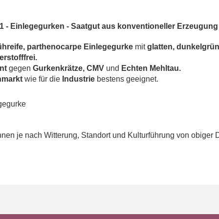
 - Einlegegurken - Saatgut aus konventioneller Erzeugung
ühreife, parthenocarpe Einlegegurke
mit
glatten, dunkelgrü
terstofffrei.
ent
gegen
Gurkenkrätze, CMV
und
Echten Mehltau.
hmarkt
wie für die
Industrie
bestens geeignet.
gegurke
en je nach Witterung, Standort und Kulturführung von obiger 