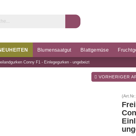
NEUHEITEN
Blumensaatgut
Blattgemüse
Frucht
reilandgurken Conny F1 - Einlegegurken - ungebeizt
rzel & Knollen
Microgreens
Porree & Zwiebeln
K
VORHERIGER AR
(Art.Nr.
Fre
Con
Ein
ung