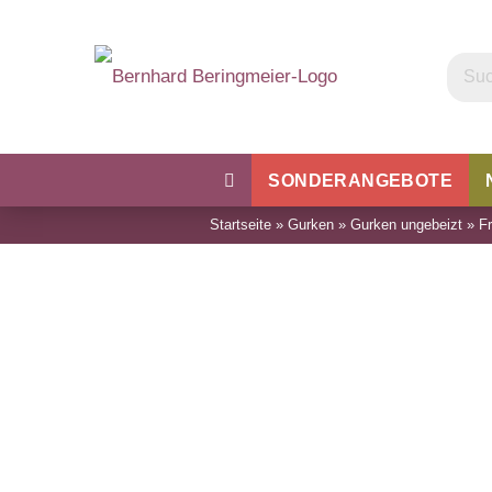
SONDERANGEBOTE
Startseite
»
Gurken
»
Gurken ungebeizt
»
F
Kohl
Bohnen & Erbsen
Wu