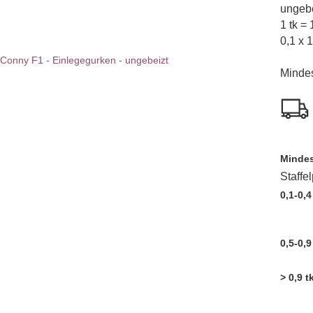
ungebe
1 tk =
0,1 x 
Minde
Mindes
Staffe
0,1-0,4
0,5-0,9
> 0,9 t