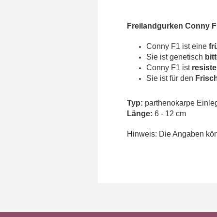
Freilandgurken Conny F1
Conny F1 ist eine
fr
Sie ist genetisch
bit
Conny F1 ist
resist
Sie ist für den
Frisc
Typ:
parthenokarpe Einle
Länge:
6 - 12 cm
Hinweis: Die Angaben könn