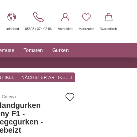
Lieferland
05693 / 374 02 86
Anmelden
Merkzettel
Warenkorb
gemüse
Tomaten
Gurken
räuter Saatgut
Sonstige
TIKEL
NÄCHSTER ARTIKEL
Auf
:
Conny
)
ilandgurken
den
ny F1 -
Merkzettel
legegurken -
ebeizt