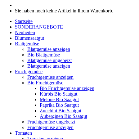
Sie haben noch keine Artikel in Ihrem Warenkorb.
Startseite
SONDERANGEBOTE
Neuheiten
Blumensaatgut
Blattgemüse
Blattgemüse anzeigen
Bio Blattgemüse
Blattgemüse ungebeizt
Blattgemüse anzeigen
Fruchtgemüse
Fruchtgemüse anzeigen
Bio Fruchtgemüse
Bio Fruchtgemüse anzeigen
Kürbis Bio Saatgut
Melone Bio Saatgut
Paprika Bio Saatgut
Zucchini Bio Saatgut
Auberginen Bio Saatgut
Fruchtgemüse ungebeizt
Fruchtgemüse anzeigen
Tomaten
Tomaten anzeigen