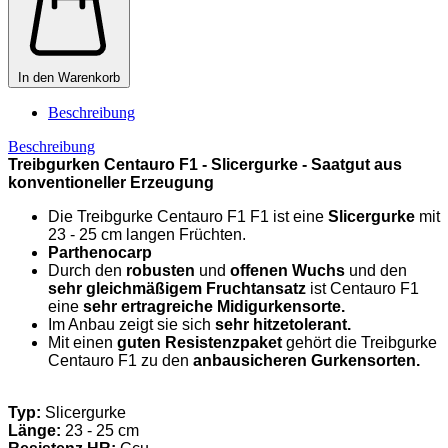
In den Warenkorb
Beschreibung
Beschreibung
Treibgurken Centauro F1 - Slicergurke -
Saatgut aus
konventioneller Erzeugung
Die Treibgurke Centauro F1 F1 ist eine
Slicergurke
mit
23 - 25 cm langen Früchten.
Parthenocarp
Durch den
robusten
und
offenen Wuchs
und den
sehr gleichmäßigem Fruchtansatz
ist Centauro F1
eine
sehr ertragreiche Midigurkensorte.
Im Anbau zeigt sie sich
sehr hitzetolerant.
Mit einen
guten Resistenzpaket
gehört die Treibgurke
Centauro F1 zu den
anbausicheren Gurkensorten.
Typ:
Slicergurke
Länge:
23 - 25 cm