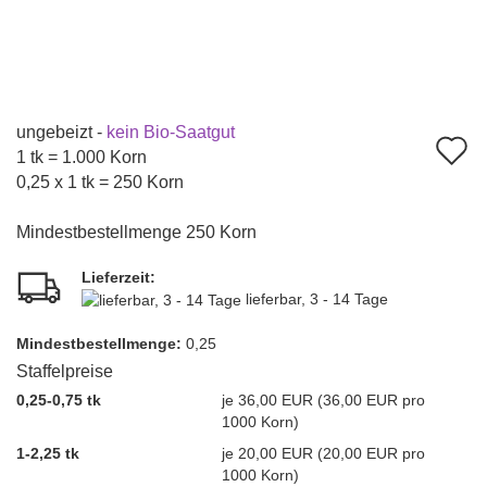
ungebeizt -
kein Bio-Saatgut
A
1 tk = 1.000 Korn
d
0,25 x 1 tk = 250 Korn
M
Mindestbestellmenge 250 Korn
Lieferzeit:
lieferbar, 3 - 14 Tage
Mindest­bestellmenge:
0,25
Staffelpreise
0,25-0,75 tk
je 36,00 EUR (36,00 EUR pro
1000 Korn)
1-2,25 tk
je 20,00 EUR (20,00 EUR pro
1000 Korn)