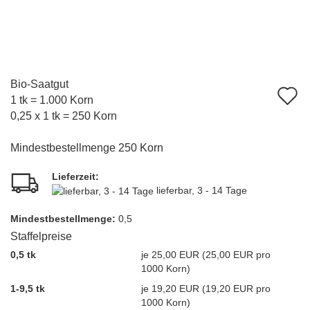
Bio-Saatgut
A
1 tk = 1.000 Korn
d
0,25 x 1 tk = 250 Korn
M
Mindestbestellmenge 250 Korn
Lieferzeit:
lieferbar, 3 - 14 Tage
Mindest­bestellmenge:
0,5
Staffelpreise
0,5 tk
je 25,00 EUR (25,00 EUR pro
1000 Korn)
1-9,5 tk
je 19,20 EUR (19,20 EUR pro
1000 Korn)