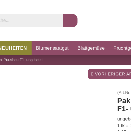
NEUHEITEN
Blumensaatgut
Blattgemüse
Frucht
oi Yuushou F1- ungebeizt
rzel & Knollen
Microgreens
Porree & Zwiebeln
K
VORHERIGER AR
(Art.Nr.
Pak
F1-
ungebe
1 tk =