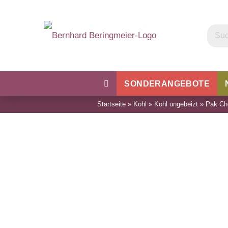
SONDERANGEBOTE
Startseite
»
Kohl
»
Kohl ungebeizt
»
Pak Ch
Kohl
Bohnen & Erbsen
Wu