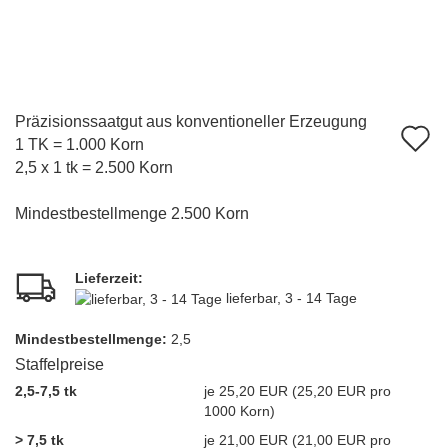
Präzisionssaatgut aus konventioneller Erzeugung
A
1 TK = 1.000 Korn
d
2,5 x 1 tk = 2.500 Korn
M
Mindestbestellmenge 2.500 Korn
Lieferzeit:
lieferbar, 3 - 14 Tage
Mindest­bestellmenge:
2,5
Staffelpreise
2,5-7,5 tk
je 25,20 EUR (25,20 EUR pro
1000 Korn)
> 7,5 tk
je 21,00 EUR (21,00 EUR pro