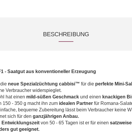
BESCHREIBUNG
F1 -
Saatgut aus konventioneller Erzeugung
t die
neue Spezialzüchtung cabbisi
™
für die
perfekte Mini-Sa
ne Verbraucher widerspieglet.
ohl hat einen
mild-süßen Geschmack
und einen
knackigen Bi
n 150 - 350 g macht ihn zum
idealen Partner
für Romana-Salate
infache, bequeme Zubereitung lässt beim Verbraucher keine W
net sich für den
ganzjährigen Anbau.
n Entwicklungszeit
von 50 - 65 Tagen ist er für einen
satzweis
ers gut geeignet.