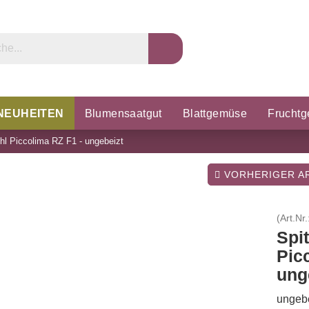
NEUHEITEN
Blumensaatgut
Blattgemüse
Frucht
hl Piccolima RZ F1 - ungebeizt
rzel & Knollen
Microgreens
Porree & Zwiebeln
K
VORHERIGER AR
(Art.Nr.
Spi
Pic
ung
ungebe