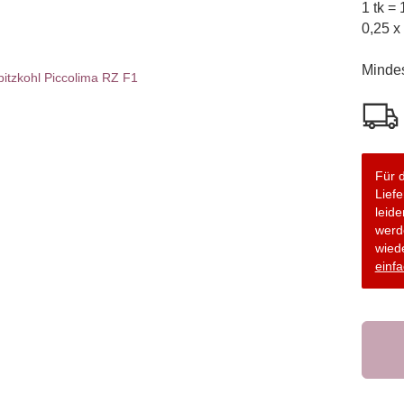
1 tk =
0,25 x
Minde
Für d
Lief
leide
werd
wiede
einfa