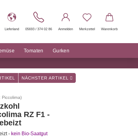
Lieferland
05693 / 374 02 86
Anmelden
Merkzettel
Warenkorb
gemüse
Tomaten
Gurken
räuter Saatgut
Sonstige
TIKEL
NÄCHSTER ARTIKEL
:
Piccolima
)
tzkohl
colima RZ F1 -
ebeizt
izt -
kein Bio-Saatgut