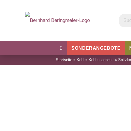
SONDERANGEBOTE
Startseite
»
Kohl
»
Kohl ungebeizt
»
Spitzko
Kohl
Bohnen & Erbsen
Wu