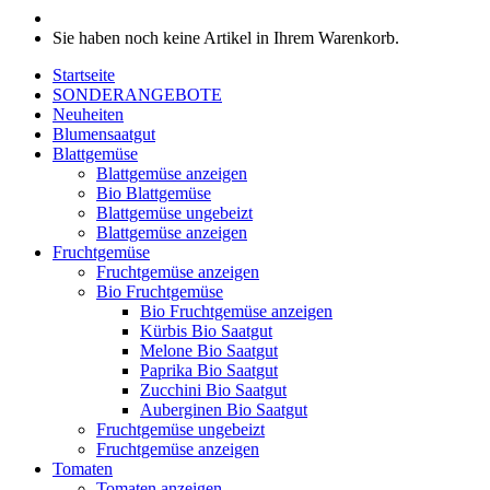
Sie haben noch keine Artikel in Ihrem Warenkorb.
Startseite
SONDERANGEBOTE
Neuheiten
Blumensaatgut
Blattgemüse
Blattgemüse anzeigen
Bio Blattgemüse
Blattgemüse ungebeizt
Blattgemüse anzeigen
Fruchtgemüse
Fruchtgemüse anzeigen
Bio Fruchtgemüse
Bio Fruchtgemüse anzeigen
Kürbis Bio Saatgut
Melone Bio Saatgut
Paprika Bio Saatgut
Zucchini Bio Saatgut
Auberginen Bio Saatgut
Fruchtgemüse ungebeizt
Fruchtgemüse anzeigen
Tomaten
Tomaten anzeigen