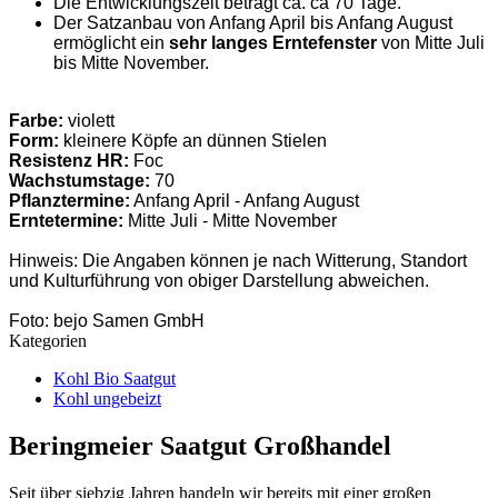
Die Entwicklungszeit beträgt ca. ca 70 Tage.
Der Satzanbau von Anfang April bis Anfang August
ermöglicht ein
sehr langes Erntefenster
von Mitte Juli
bis Mitte November.
Farbe:
violett
Form:
kleinere Köpfe an dünnen Stielen
Resistenz HR:
Foc
Wachstumstage:
70
Pflanztermine:
Anfang April - Anfang August
Erntetermine:
Mitte Juli - Mitte November
Hinweis: Die Angaben können je nach Witterung, Standort
und Kulturführung von obiger Darstellung abweichen.
Foto: bejo Samen GmbH
Kategorien
Kohl Bio Saatgut
Kohl ungebeizt
Beringmeier Saatgut Großhandel
Seit über siebzig Jahren handeln wir bereits mit einer großen