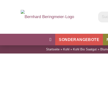
SONDERANGEBOTE
Startseite
»
Kohl
»
Kohl Bio Saatgut
»
Blume
Kohl
Bohnen & Erbsen
Wu