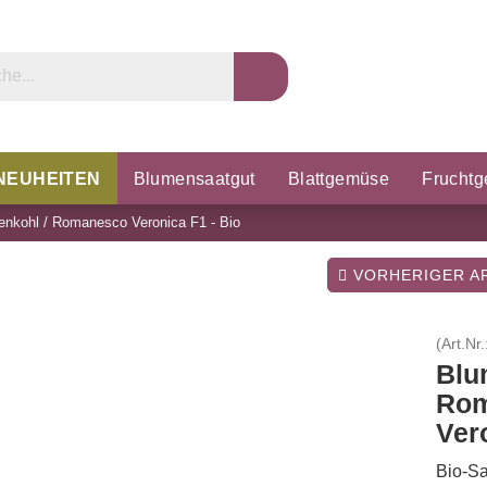
NEUHEITEN
Blumensaatgut
Blattgemüse
Frucht
nkohl / Romanesco Veronica F1 - Bio
rzel & Knollen
Microgreens
Porree & Zwiebeln
K
VORHERIGER AR
(Art.Nr.
Blu
Rom
Ver
Bio-Sa