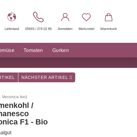
Lieferland
05693 / 374 02 86
Anmelden
Merkzettel
Warenkorb
gemüse
Tomaten
Gurken
räuter Saatgut
Sonstige
TIKEL
NÄCHSTER ARTIKEL
:
Veronica bio
)
menkohl /
anesco
onica F1 - Bio
atgut