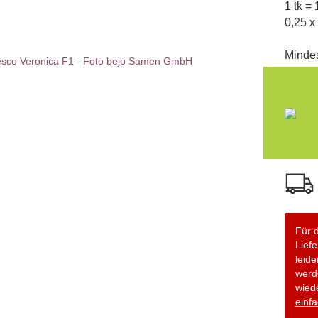
1 tk =
0,25 x
Minde
Für d
Lief
leide
werd
wiede
einfa