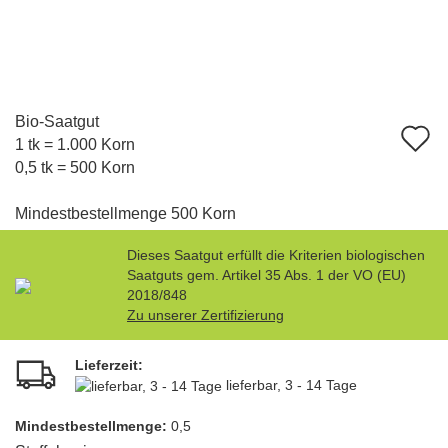
Bio-Saatgut
A
1 tk = 1.000 Korn
d
0,5 tk = 500 Korn
M
Mindestbestellmenge 500 Korn
Dieses Saatgut erfüllt die Kriterien biologischen
Saatguts gem. Artikel 35 Abs. 1 der VO (EU)
2018/848
Zu unserer Zertifizierung
Lieferzeit:
lieferbar, 3 - 14 Tage
Mindest­bestellmenge:
0,5