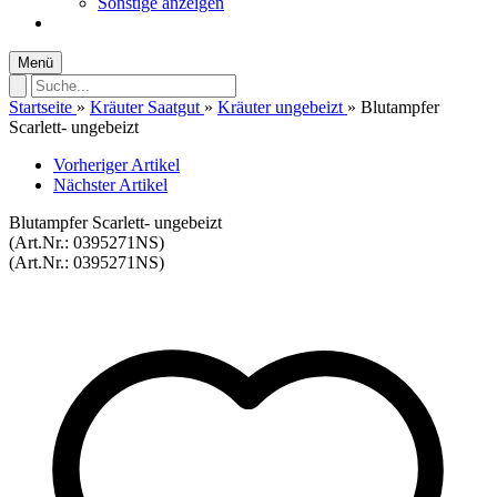
Sonstige anzeigen
Menü
Startseite
»
Kräuter Saatgut
»
Kräuter ungebeizt
»
Blutampfer
Scarlett- ungebeizt
Vorheriger Artikel
Nächster Artikel
Blutampfer Scarlett- ungebeizt
(Art.Nr.:
0395271NS
)
(Art.Nr.:
0395271NS
)