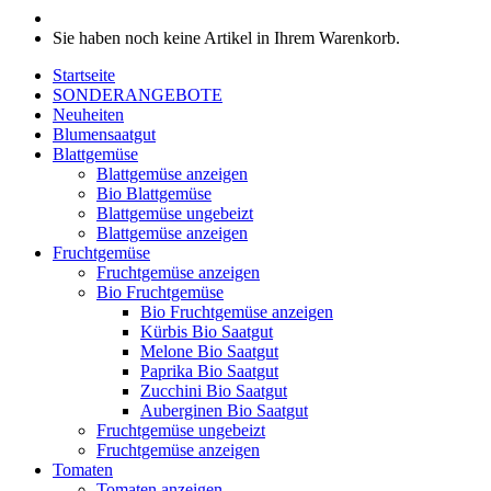
Sie haben noch keine Artikel in Ihrem Warenkorb.
Startseite
SONDERANGEBOTE
Neuheiten
Blumensaatgut
Blattgemüse
Blattgemüse anzeigen
Bio Blattgemüse
Blattgemüse ungebeizt
Blattgemüse anzeigen
Fruchtgemüse
Fruchtgemüse anzeigen
Bio Fruchtgemüse
Bio Fruchtgemüse anzeigen
Kürbis Bio Saatgut
Melone Bio Saatgut
Paprika Bio Saatgut
Zucchini Bio Saatgut
Auberginen Bio Saatgut
Fruchtgemüse ungebeizt
Fruchtgemüse anzeigen
Tomaten
Tomaten anzeigen