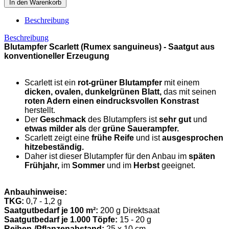
In den Warenkorb
Beschreibung
Beschreibung
Blutampfer Scarlett (Rumex sanguineus) -
Saatgut aus
konventioneller Erzeugung
Scarlett ist ein
rot-grüner Blutampfer
mit einem
dicken, ovalen, dunkelgrünen Blatt,
das mit seinen
roten Adern einen eindrucksvollen Konstrast
herstellt.
Der
Geschmack
des Blutampfers ist
sehr gut
und
etwas milder
als
der
grüne Sauerampfer.
Scarlett zeigt eine
frühe Reife
und ist
ausgesprochen
hitzebeständig.
Daher ist dieser Blutampfer für den Anbau im
späten
Frühjahr,
im
Sommer
und im
Herbst
geeignet.
Anbauhinweise:
TKG:
0,7 - 1,2 g
Saatgutbedarf je 100 m²:
200 g Direktsaat
Saatgutbedarf je 1.000 Töpfe:
15 - 20 g
Reihen-/Pflanzenabstand:
25 x 10 cm