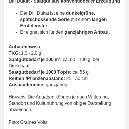
Dill Dukat - Saatgut aus konventioneller Erzeugung
Der Dill Dukat ist eine
dunkelgrüne,
spätschossende Sorte
mit einem
langen
Erntefenster.
Er eignet sich für den
ganzjährigen Anbau.
Anbauhinweis:
TKG:
1,0 - 2,0 g
Saatgutbedarf je 100 m²:
ca. 80 - 100 g bei
Direktsaat
Saatgutbedarf je 1000 Töpfe:
ca. 55 g
Reihen-/Pflanzenabstand:
25 - 30 cm
Aussaattermine:
ganzjährig
Hinweis: Die Angaben können je nach Witterung,
Standort und Kulturführung von obiger Darstellung
abweichen.
Foto: Graines Voltz