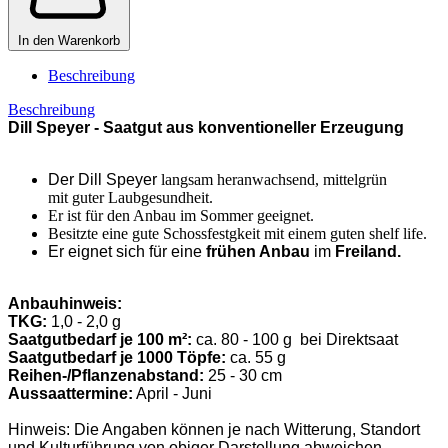
In den Warenkorb
Beschreibung
Beschreibung
Dill Speyer - Saatgut aus konventioneller Erzeugung
Der Dill Speyer
langsam heranwachsend, mittelgrün
mit
guter Laubgesundheit.
Er ist für den Anbau im Sommer geeignet.
Besitzte eine gute Schossfestgkeit mit einem guten
shelf life.
Er eignet sich für eine
frühen Anbau
im
Freiland.
Anbauhinweis:
TKG:
1,0 - 2,0 g
Saatgutbedarf je 100 m²:
ca. 80 - 100 g bei Direktsaat
Saatgutbedarf je 1000 Töpfe:
ca. 55 g
Reihen-/Pflanzenabstand:
25 - 30 cm
Aussaattermine:
April - Juni
Hinweis: Die Angaben können je nach Witterung, Standort
und Kulturführung von obiger Darstellung abweichen.