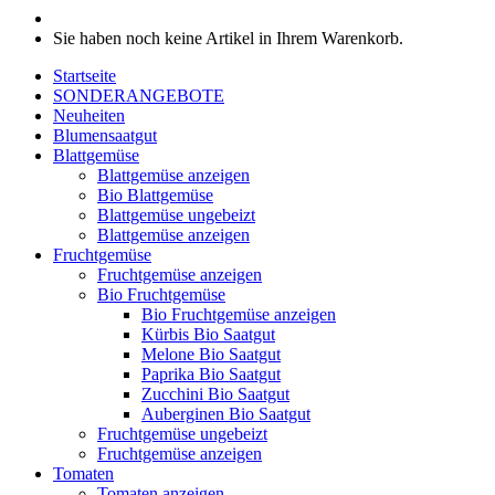
Sie haben noch keine Artikel in Ihrem Warenkorb.
Startseite
SONDERANGEBOTE
Neuheiten
Blumensaatgut
Blattgemüse
Blattgemüse anzeigen
Bio Blattgemüse
Blattgemüse ungebeizt
Blattgemüse anzeigen
Fruchtgemüse
Fruchtgemüse anzeigen
Bio Fruchtgemüse
Bio Fruchtgemüse anzeigen
Kürbis Bio Saatgut
Melone Bio Saatgut
Paprika Bio Saatgut
Zucchini Bio Saatgut
Auberginen Bio Saatgut
Fruchtgemüse ungebeizt
Fruchtgemüse anzeigen
Tomaten
Tomaten anzeigen