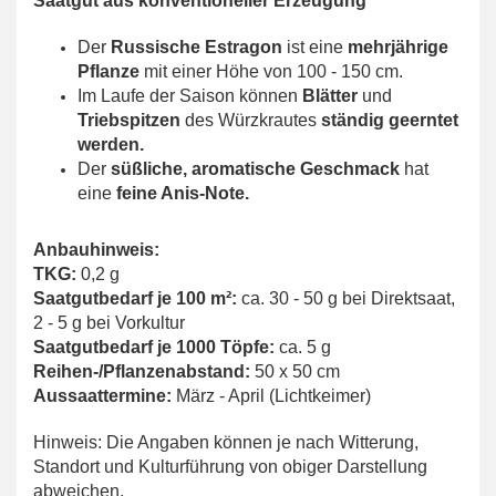
Saatgut aus konventioneller Erzeugung
Der
Russische Estragon
ist eine
mehrjährige
Pflanze
mit einer Höhe von 100 - 150 cm.
Im Laufe der Saison können
Blätter
und
Triebspitzen
des Würzkrautes
ständig geerntet
werden.
Der
süßliche, aromatische Geschmack
hat
eine
feine Anis-Note.
Anbauhinweis:
TKG:
0,2
g
Saatgutbedarf je 100 m²:
ca. 30 - 50 g bei Direktsaat,
2 - 5 g bei Vorkultur
Saatgutbedarf je 1000 Töpfe:
ca.
5
g
Reihen-/Pflanzenabstand:
5
0 x 50
cm
Aussaattermine:
März - April (Lichtkeimer)
Hinweis: Die Angaben können je nach Witterung,
Standort und Kulturführung von obiger Darstellung
abweichen.