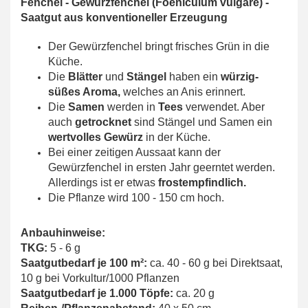
Fenchel - Gewürzfenchel (Foeniculum vulgare) -
Saatgut aus konventioneller Erzeugung
Der Gewürzfenchel bringt frisches Grün in die
Küche.
Die
Blätter
und
Stängel
haben ein
würzig-
süßes Aroma,
welches an Anis erinnert.
Die
Samen
werden in
Tees
verwendet. Aber
auch
getrocknet
sind Stängel und Samen ein
wertvolles Gewürz
in der Küche.
Bei einer zeitigen Aussaat kann der
Gewürzfenchel in ersten Jahr geerntet werden.
Allerdings ist er etwas
frostempfindlich.
Die Pflanze wird 100 - 150 cm hoch.
Anbauhinweise:
TKG:
5 - 6 g
Saatgutbedarf je 100 m²:
ca. 40 - 60 g bei Direktsaat,
10 g bei Vorkultur/1000 Pflanzen
Saatgutbedarf je 1.000 Töpfe:
ca. 20 g