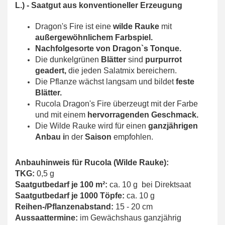
L.)
- Saatgut aus konventioneller Erzeugung
Dragon's Fire ist eine
wilde Rauke
mit
außergewöhnlichem Farbspiel.
Nachfolgesorte von Dragon`s Tonque.
Die dunkelgrünen
Blätter
sind
purpurrot
geadert,
die jeden Salatmix bereichern.
Die Pflanze wächst langsam und bildet
feste
Blätter.
Rucola Dragon's Fire überzeugt mit der Farbe
und mit einem
hervorragenden Geschmack.
Die Wilde Rauke wird für einen
ganzjährigen
Anbau i
n der
Saison
empfohlen.
Anbauhinweis für Rucola (Wilde Rauke):
TKG:
0,5 g
Saatgutbedarf je 100 m²:
ca. 10 g bei Direktsaat
Saatgutbedarf je 1000 Töpfe:
ca. 10 g
Reihen-/Pflanzenabstand:
15 - 20 cm
Aussaattermine:
im Gewächshaus ganzjährig