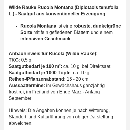
Wilde Rauke Rucola Montana
(Diplotaxis tenufolia
L.)
-
Saatgut aus konventioneller Erzeugung
Rucola Montana
ist eine
robuste, dunkelgrüne
Sorte
mit fein gefiederten Blättern und einem
intensiven Geschmack.
Anbauhinweis für Rucola (Wilde Rauke):
TKG:
0,5 g
Saatgutbedarf je 100 m²:
ca. 10 g bei Direktsaat
Saatgutbedarf je 1000 Töpfe:
ca. 10 g
Reihen-/Pflanzenabstand:
15 - 20 cm
Aussaattermine:
im Gewächshaus ganzjährig
frostfrei, im Freiland von Ende März - Anfang
September
Hinweis: Die Angaben können je nach Witterung,
Standort und Kulturführung von obiger Darstellung
abweichen.