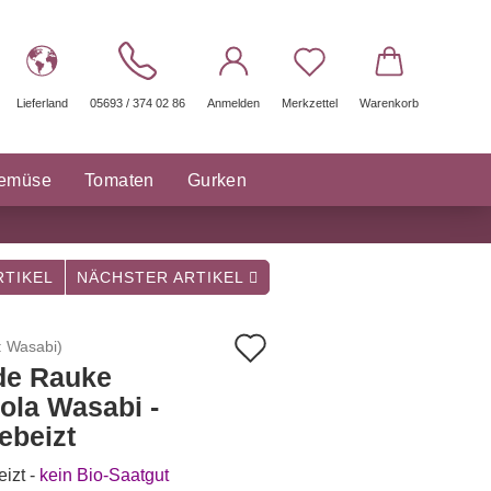
Lieferland
05693 / 374 02 86
Anmelden
Merkzettel
Warenkorb
gemüse
Tomaten
Gurken
räuter Saatgut
Sonstige
TIKEL
NÄCHSTER ARTIKEL
Auf
:
Wasabi
)
de Rauke
den
ola Wasabi -
Merkzettel
ebeizt
izt -
kein Bio-Saatgut