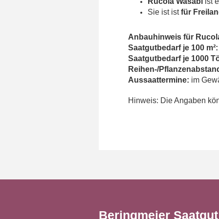
Rucola Wasabi
ist
Sie ist ist
für Freila
Anbauhinweis für Rucol
Saatgutbedarf je 100 m²:
Saatgutbedarf je 1000 T
Reihen-/Pflanzenabstan
Aussaattermine:
im Gewäc
Hinweis: Die Angaben könn
Beringmeier Saatgu