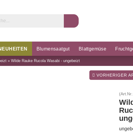
NEUHEITEN
Blumensaatgut
Blattgemüse
Frucht
eizt
»
Wilde Rauke Rucola Wasabi - ungebeizt
rzel & Knollen
Microgreens
Porree & Zwiebeln
K
VORHERIGER AR
(Art.Nr.
Wil
Ruc
ung
ungebe