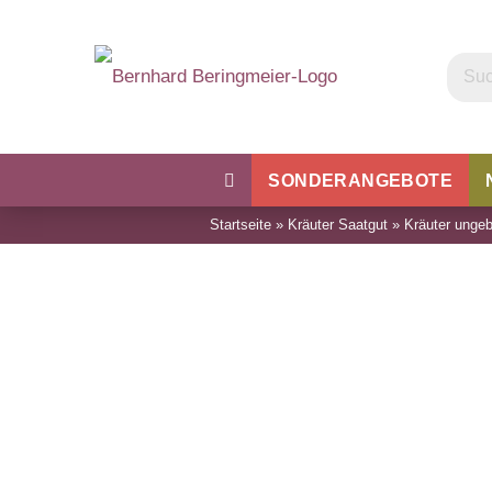
SONDERANGEBOTE
Startseite
»
Kräuter Saatgut
»
Kräuter ungeb
Kohl
Bohnen & Erbsen
Wu