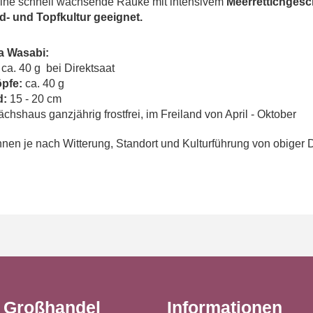
 eine schnell wachsende Rauke mit intensivem
Meerrettichges
nd- und Topfkultur geeignet.
a Wasabi:
ca. 40 g bei Direktsaat
öpfe:
ca. 40 g
d:
15 - 20 cm
hshaus ganzjährig frostfrei, im Freiland von April - Oktober
en je nach Witterung, Standort und Kulturführung von obiger 
t Großhandel
Informationen