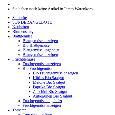
Sie haben noch keine Artikel in Ihrem Warenkorb.
Startseite
SONDERANGEBOTE
Neuheiten
Blumensaatgut
Blattgemüse
Blattgemüse anzeigen
Bio Blattgemüse
Blattgemüse ungebeizt
Blattgemüse anzeigen
Fruchtgemüse
Fruchtgemüse anzeigen
Bio Fruchtgemüse
Bio Fruchtgemüse anzeigen
Kürbis Bio Saatgut
Melone Bio Saatgut
Paprika Bio Saatgut
Zucchini Bio Saatgut
Auberginen Bio Saatgut
Fruchtgemüse ungebeizt
Fruchtgemüse anzeigen
Tomaten
Tomaten anzeigen