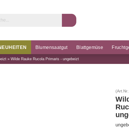
NEUHEITEN
Blumensaatgut
Blattgemüse
Frucht
eizt
»
Wilde Rauke Rucola Primaris - ungebeizt
rzel & Knollen
Microgreens
Porree & Zwiebeln
K
(Art.Nr.
Wil
Ruc
ung
ungebe