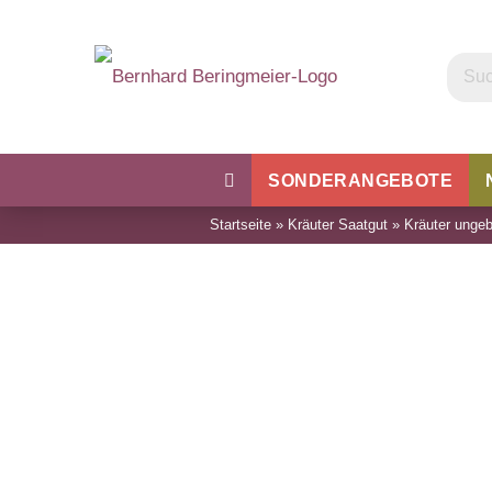
SONDERANGEBOTE
Startseite
»
Kräuter Saatgut
»
Kräuter ungeb
Kohl
Bohnen & Erbsen
Wu