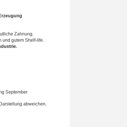
 Erzeugung
utliche Zahnung.
n und gutem Shelf-life.
dustrie.
ang September
Darstellung abweichen.