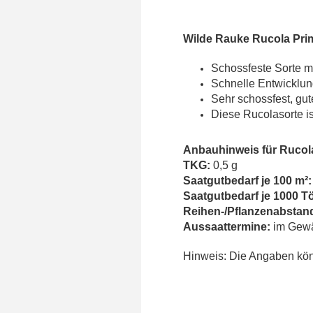
Wilde Rauke Rucola Pri
Schossfeste Sorte mi
Schnelle Entwicklun
Sehr schossfest, gut
Diese Rucolasorte i
Anbauhinweis für Rucola
TKG:
0,5 g
Saatgutbedarf je 100 m²:
Saatgutbedarf je 1000 T
Reihen-/Pflanzenabstan
Aussaattermine:
im Gewäc
Hinweis: Die Angaben kön