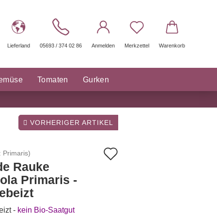
Lieferland
05693 / 374 02 86
Anmelden
Merkzettel
Warenkorb
gemüse
Tomaten
Gurken
räuter Saatgut
Sonstige
VORHERIGER ARTIKEL
Auf
:
Primaris
)
de Rauke
den
ola Primaris -
Merkzettel
ebeizt
izt -
kein Bio-Saatgut