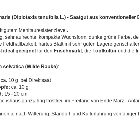
maris
(Diplotaxis tenufolia L.)
-
Saatgut aus konventioneller
t gutem Mehltauresistenzlevel.
g, sehr aufrechte, kompakte Wuchsform, dunkelgrüne Farbe, de
e Feldhaltbarkeit, hartes Blatt mit sehr guten Lagereigenschafte
st
ideal geeignet
für den
Frischmarkt,
die
Topfkultur
und die
In
 selvatica (Wilde Rauke):
ca. 10 g bei Direktsaat
öpfe:
ca. 10 g
d:
15 - 20 cm
hshaus ganzjährig frostfrei, im Freiland von Ende März - Anf
nen je nach Witterung, Standort und Kulturführung von obiger 