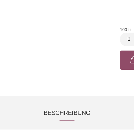
100 tk:
100
tk
BESCHREIBUNG