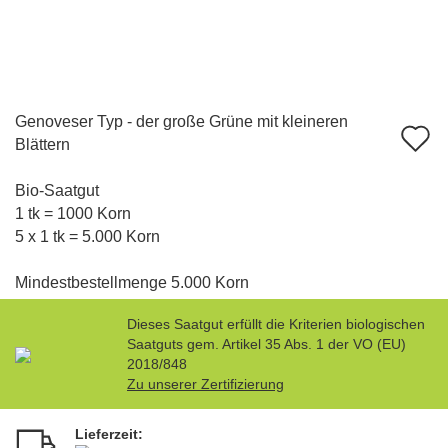
Genoveser Typ - der große Grüne mit kleineren
A
Blättern
d
Bio-Saatgut
M
1 tk = 1000 Korn
5 x 1 tk = 5.000 Korn
Mindestbestellmenge 5.000 Korn
Dieses Saatgut erfüllt die Kriterien biologischen
Saatguts gem. Artikel 35 Abs. 1 der VO (EU)
2018/848
Zu unserer Zertifizierung
Lieferzeit: