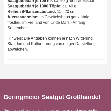
Saatgutbedarf je 100 m²:
ca. 40 g bei Direktsaat
Saatgutbedarf je 1000 Töpfe:
ca. 40 g
Reihen-/Pflanzenabstand:
15 - 20 cm
Aussaattermine:
im Gewächshaus ganzjährig
frostfrei, im Freiland von Ende März - Anfang
September
Hinweis: Die Angaben können je nach Witterung,
Standort und Kulturführung von obiger Darstellung
abweichen.
Beringmeier Saatgut Großhandel
Seit über siebzig Jahren handeln wir bereits mit einer großen