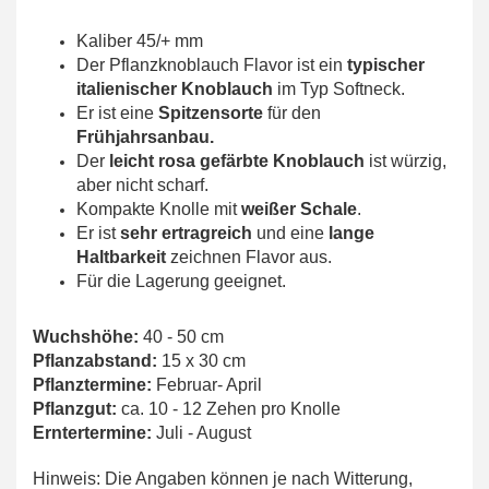
Kaliber 45/+ mm
Der Pflanzknoblauch Flavor ist ein
typischer
italienischer
Knoblauch
im Typ Softneck.
Er ist eine
Spitzensorte
für den
Frühjahrsanbau
.
Der
leicht rosa gefärbte Knoblauch
ist würzig,
aber nicht scharf.
Kompakte Knolle mit
weißer Schale
.
Er ist
sehr ertragreich
und eine
lange
Haltbarkeit
zeichnen Flavor aus.
Für die Lagerung geeignet.
Wuchshöhe:
40 - 50 cm
Pflanzabstand:
15 x 30 cm
Pflanztermine:
Februar- April
Pflanzgut:
ca. 10 - 12 Zehen pro Knolle
Erntertermine:
Juli - August
Hinweis: Die Angaben können je nach Witterung,